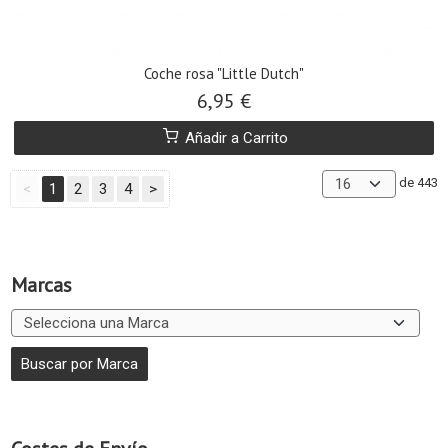
Coche rosa "Little Dutch"
6,95 €
Añadir a Carrito
de 443
<
1
2
3
4
>
Marcas