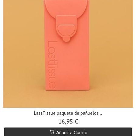
LastTissue paquete de pañuelos...
16,95 €
Añadir a Carrito