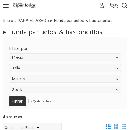
0
Inicio
»
PARA EL ASEO
»
▸ Funda pañuelos & bastoncillos
▸ Funda pañuelos & bastoncillos
Filtrar por
Precio
Talla
Marcas
Stock
|
x Quitar Filtros
4 productos
Ordenar por:
Precio