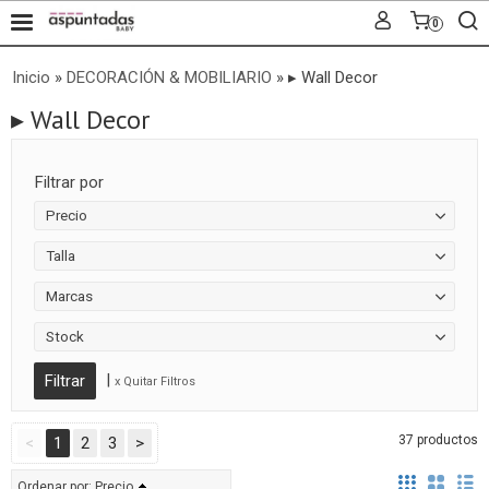
0
Inicio
»
DECORACIÓN & MOBILIARIO
»
▸ Wall Decor
▸ Wall Decor
Filtrar por
Precio
Talla
Marcas
Stock
|
x Quitar Filtros
37 productos
<
1
2
3
>
Ordenar por:
Precio