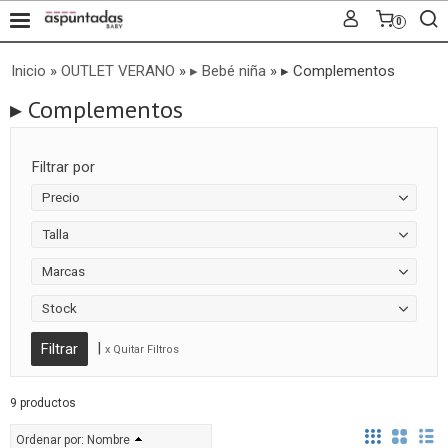
0
Inicio
»
OUTLET VERANO
»
▸ Bebé niña
»
▸ Complementos
▸ Complementos
Filtrar por
Precio
Talla
Marcas
Stock
|
x Quitar Filtros
9 productos
Ordenar por:
Nombre