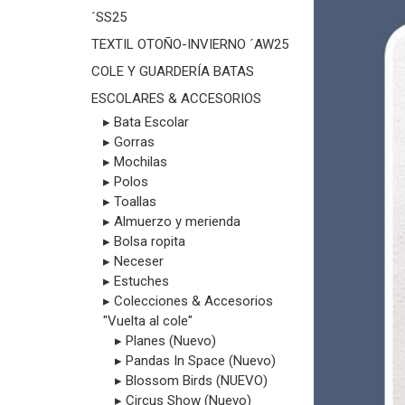
´SS25
TEXTIL OTOÑO-INVIERNO ´AW25
COLE Y GUARDERÍA BATAS
ESCOLARES & ACCESORIOS
▸ Bata Escolar
▸ Gorras
▸ Mochilas
▸ Polos
▸ Toallas
▸ Almuerzo y merienda
▸ Bolsa ropita
▸ Neceser
▸ Estuches
▸ Colecciones & Accesorios
"Vuelta al cole"
▸ Planes (Nuevo)
▸ Pandas In Space (Nuevo)
▸ Blossom Birds (NUEVO)
▸ Circus Show (Nuevo)