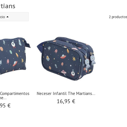
tians
cio
2 producto
 Compartimentos
Neceser Infantil The Martians...
e...
16,95 €
95 €