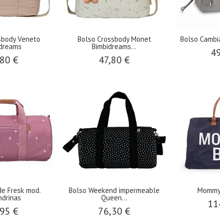
ssbody Veneto
​Bolso Crossbody Monet
Bolso Cambia
idreams
Bimbidreams...
49
80 €
47,80 €
de Fresk mod.
Bolso Weekend impermeable
Mommy 
ndrinas
Queen...
11
95 €
76,30 €