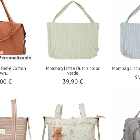
Personalizable
o Bebé Cotton
Mombag Little Dutch color
Mombag Little
wn...
verde
39
00 €
39,90 €