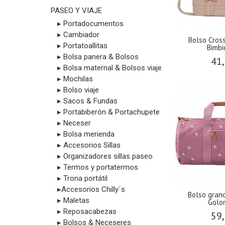
PASEO Y VIAJE
▸ Portadocumentos
▸ Cambiador
​Bolso Cro
▸ Portatoallitas
Bimb
▸ Bolsa panera & Bolsos
41,
▸ Bolsa maternal & Bolsos viaje
▸ Mochilas
▸ Bolso viaje
▸ Sacos & Fundas
▸ Portabiberón & Portachupete
▸ Neceser
▸ Bolsa merienda
▸ Accesorios Sillas
▸ Organizadores sillas paseo
▸ Termos y portatermos
▸ Trona portátil
▸Accesorios Chilly´s
Bolso gran
▸ Maletas
Golo
▸ Reposacabezas
59,
▸ Bolsos & Neceseres