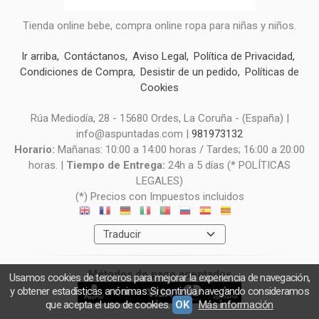
Tienda online bebe, compra online ropa para niñas y niños.
Ir arriba
Contáctanos
Aviso Legal
Política de Privacidad
Condiciones de Compra
Desistir de un pedido
Políticas de
Cookies
Rúa Mediodía, 28 - 15680 Ordes, La Coruña - (España) |
info@aspuntadas.com |
981973132
Horario:
Mañanas: 10:00 a 14:00 horas / Tardes; 16:00 a 20:00
horas. |
Tiempo de Entrega:
24h a 5 días (* POLÍTICAS
LEGALES)
(*) Precios con Impuestos incluidos
Métodos de pago aceptados
Usamos cookies de terceros para mejorar la experiencia de navegación,
y obtener estadísticas anónimas. Si continúa navegando consideramos
que acepta el uso de cookies.
OK
Más información