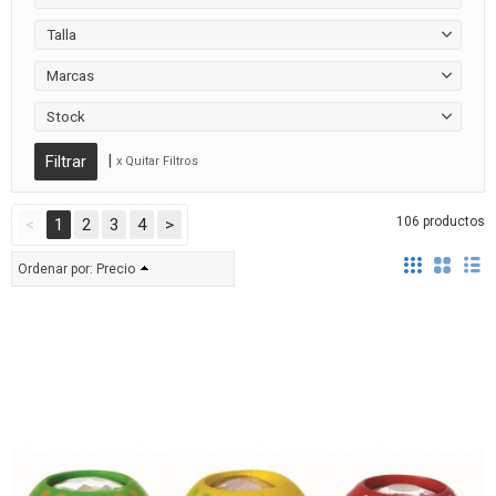
Talla
Marcas
Stock
|
x Quitar Filtros
106 productos
<
1
2
3
4
>
Ordenar por:
Precio