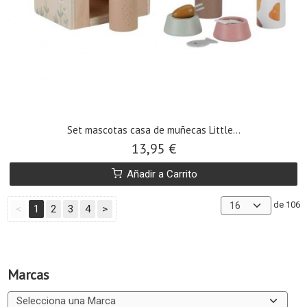
Set mascotas casa de muñecas Little...
13,95 €
Añadir a Carrito
de 106
<
1
2
3
4
>
Marcas