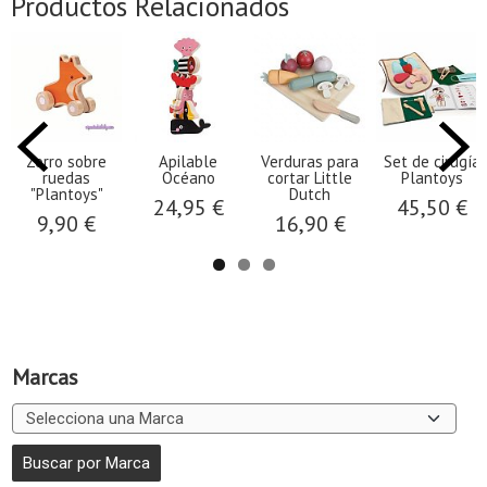
Productos Relacionados
Zorro sobre
Apilable
Verduras para
Set de cirugía
ruedas
Océano
cortar Little
Plantoys
"Plantoys"
Dutch
24,95 €
45,50 €
9,90 €
16,90 €
Marcas