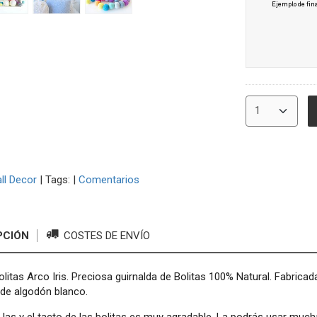
ll Decor
|
Tags:
|
Comentarios
PCIÓN
COSTES DE ENVÍO
olitas Arco Iris. Preciosa guirnalda de Bolitas 100% Natural. Fabric
 de algodón blanco.
 las y el tacto de las bolitas es muy agradable. La podrás usar muc