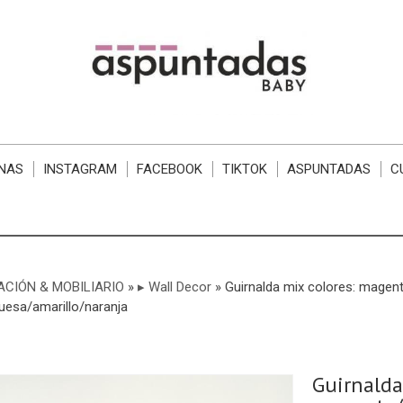
NAS
INSTAGRAM
FACEBOOK
TIKTOK
ASPUNTADAS
C
CIÓN & MOBILIARIO
»
▸ Wall Decor
»
Guirnalda mix colores: magen
quesa/amarillo/naranja
Guirnalda