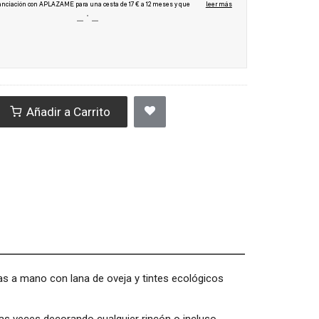
Añadir a Carrito
adas a mano con lana de oveja y tintes ecológicos
has veces decorando cualquier rincón o incluso