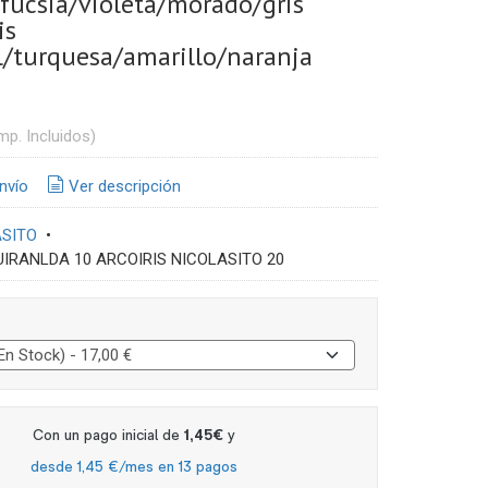
ucsia/violeta/morado/gris
is
l/turquesa/amarillo/naranja
mp. Incluidos)
nvío
Ver descripción
ASITO
•
UIRANLDA 10 ARCOIRIS NICOLASITO 20