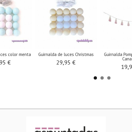
a Pompones "Lorena
Vinilo mini Cruces : negro / gris...
Vinilo ban
Canals"...
16,00 €
3
19,90 €