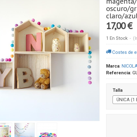
magenta/f
oscuro/gr
claro/azu
17,00 €
1 En Stock
-
(I
Costes de e
Marca
:
NICOL
Referencia
:
G
Talla