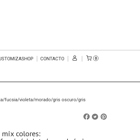
USTOMIZASHOP
CONTACTO
0
ta/fucsia/violeta/morado/gris oscuro/gris
 mix colores: