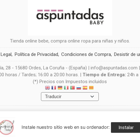
Tienda online bebe, compra online ropa para niñas y niños.
 Legal
Política de Privacidad
Condiciones de Compra
Desistir de 
a, 28 - 15680 Ordes, La Coruña - (España) | info@aspuntadas.com 
0 horas / Tardes; 16:00 a 20:00 horas. |
Tiempo de Entrega:
24h a
(*) Precios con Impuestos incluidos
Métodos de pago aceptados
Instale nuestro sitio web en su ordenador:
Instalar
navegación, y obtener estadísticas anónimas. Si continúa navegando consid