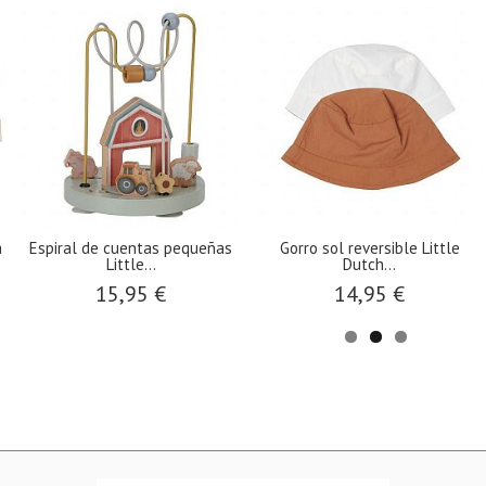
 cuentas pequeñas
​Gorro sol reversible Little
Mordedor Fl
Little...
Dutch...
L
15,95 €
14,95 €
1