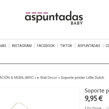
NAS
INSTAGRAM
FACEBOOK
TIKTOK
ASPUNTADAS
C
CIÓN & MOBILIARIO
»
▸ Wall Decor
»
Soporte póster Little Dutch
Soporte p
9,95 €
3 En Stock
-
(I