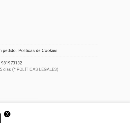
un pedido
Políticas de Cookies
|
981973132
 5 días (* POLÍTICAS LEGALES)
X
eramos que acepta el uso de cookies.
OK
Más información