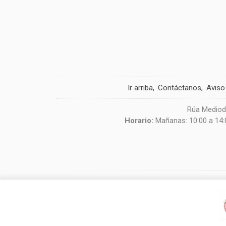
Ir arriba
Contáctanos
Aviso
Rúa Mediodí
Horario:
Mañanas: 10:00 a 14:0
Usamos cookies de terceros para mejorar la experiencia de 