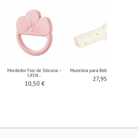
or de Silicona –
​Muselina para Bebés Colección...
​Pijama Litt
ittle...
pi
27,95 €
0,50 €
17,47