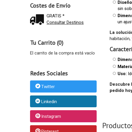
Diseño
Costes de Envío
sin sob
Dimens
GRATIS *
un ajus
Consultar Destinos
La solució
habitación,
Tu Carrito (0)
Caracter
El carrito de la compra está vacío
Dimens
Materia
Redes Sociales
Uso:
Id
Descubre l
Twitter
pedido hoy
Linkedin
Instagram
Producto
Pinterest