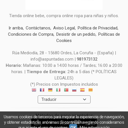
Tienda online bebe, compra online ropa para niñas y niños.
Ir arriba
Contáctanos
Aviso Legal
Política de Privacidad
Condiciones de Compra
Desistir de un pedido
Políticas de
Cookies
Rúa Mediodía, 28 - 15680 Ordes, La Coruña - (España) |
info@aspuntadas.com |
981973132
Horario:
Mañanas: 10:00 a 14:00 horas / Tardes; 16:00 a 20:00
horas. |
Tiempo de Entrega:
24h a 5 días (* POLÍTICAS
LEGALES)
(*) Precios con Impuestos incluidos
Métodos de pago aceptados
Usamos cookies de terceros para mejorar la experiencia de navegación,
y obtener estadísticas anónimas. Si continúa navegando consideramos
que acepta el uso de cookies.
OK
Más información