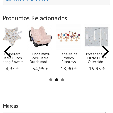
Productos Relacionados
eñales de
Portapañales
Cesta pequeña
Tunel Juegos
Pij
tráfico
Little Dutch
almacenaje
Little Dutch
L
Plantoys
Colección...
Little...
colección...
18,90 €
15,95 €
15,95 €
27,50 €
Marcas