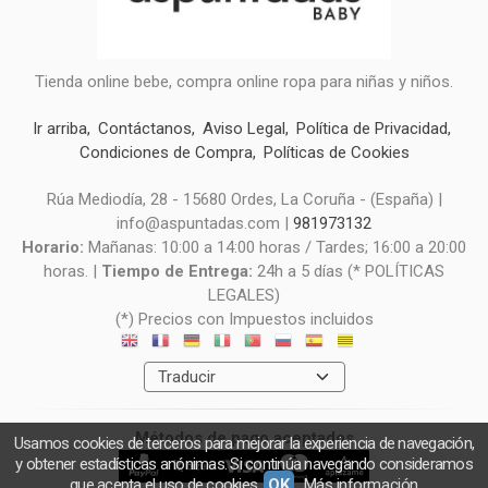
Tienda online bebe, compra online ropa para niñas y niños.
Ir arriba
Contáctanos
Aviso Legal
Política de Privacidad
Condiciones de Compra
Políticas de Cookies
Rúa Mediodía, 28 - 15680 Ordes, La Coruña - (España) |
info@aspuntadas.com |
981973132
Horario:
Mañanas: 10:00 a 14:00 horas / Tardes; 16:00 a 20:00
horas. |
Tiempo de Entrega:
24h a 5 días (* POLÍTICAS
LEGALES)
(*) Precios con Impuestos incluidos
Métodos de pago aceptados
Usamos cookies de terceros para mejorar la experiencia de navegación,
y obtener estadísticas anónimas. Si continúa navegando consideramos
que acepta el uso de cookies.
OK
Más información