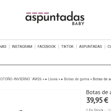
NAS
INSTAGRAM
FACEBOOK
TIKTOK
ASPUNTADAS
C
 OTOÑO-INVIERNO ´AW26
»
▸ Lluvia
»
▸ Botas de goma
»
Botas de a
Botas de 
39,95 €
1 En Stock
-
(I