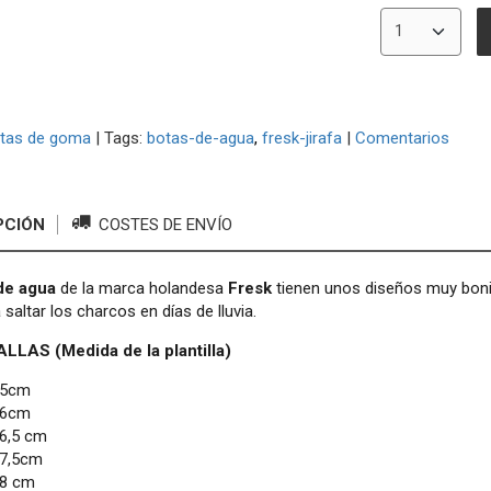
tas de goma
|
Tags:
botas-de-agua
fresk-jirafa
|
Comentarios
PCIÓN
COSTES DE ENVÍO
de agua
de la marca holandesa
Fresk
tienen unos diseños muy bonit
 saltar los charcos en días de lluvia.
LLAS (Medida de la plantilla)
 15cm
 16cm
16,5 cm
17,5cm
18 cm