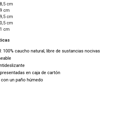
18,5 cm
19 cm
19,5 cm
20,5 cm
21 cm
ticas
l: 100% caucho natural, libre de sustancias nocivas
eable
ntideslizante
presentadas en caja de cartón
r con un paño húmedo