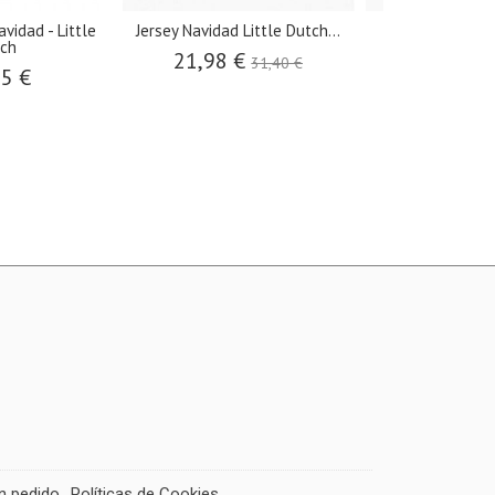
 Dutch
​Puzle Navideño XL - Little Dutch
​Adhesivos de ventana d
de...
21,95 €
€
10,95 €
un pedido
Políticas de Cookies