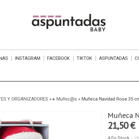
NAS
INSTAGRAM
FACEBOOK
TIKTOK
ASPUNTADAS
C
TES Y ORGANIZADORES
»
▸ Muñec@s
»
Muñeca Navidad Rosa 35 cm 
Muñeca Na
21,50 €
4 En Stock
-
(I