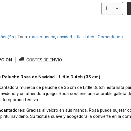
uñec@s
|
Tags:
rosa
muneca
navidad-little-dutch
|
Comentarios
PCIÓN
COSTES DE ENVÍO
Peluche Rosa de Navidad - Little Dutch (35 cm)
cantadora muñeca de peluche de 35 cm de Little Dutch, está lista pa
navideño y un atuendo a juego, Rosa sostiene una adorable galleta d
la temporada festiva.
encantadores
: Gracias al velcro en sus manos, Rosa puede sujetar co
spíritu navideño. Su textura suave y acogedora la convierte en la co