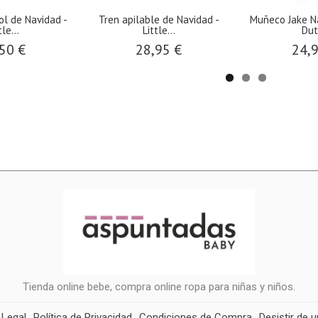
Dutch...
Pantalón borreguito Little
Pijama Navidad Little
Dutch...
17,47 €
0 €
24,95 
18,13 €
25,90 €
Tienda online bebe, compra online ropa para niñas y niños.
 Legal
Política de Privacidad
Condiciones de Compra
Desistir de 