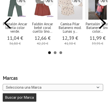
-70 %
-70 %
-70 %
-70 %
Pantalón Ancar
Faldón Ancar
Camisa Pilar
Pantalón "Pilar
loneta color
bebé coral
Batanero mod.
Batanero" lino
verde.
cuello lino...
Lunas y...
color...
11,04 €
12,66 €
12,39 €
11,99 €
36,80 €
42,20 €
41,30 €
39,95 €
Marcas