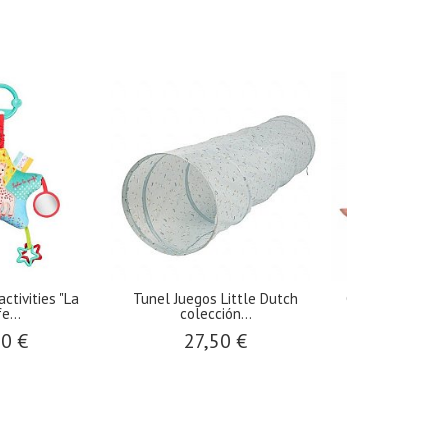
-30 %
-30 
e
Chaleco Reversible Arena-Rosa
Camiseta Manga Larga con
–...
Hojas...
19,57 €
10,47 €
27,95 €
14,95 €