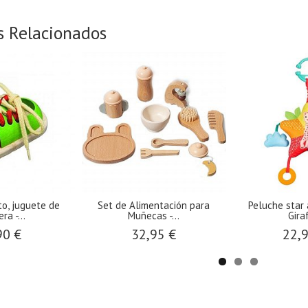
s Relacionados
La
Tunel Juegos Little Dutch
Circuito Creativo Rosa Littl
colección...
Dutch
27,50 €
22,95 €