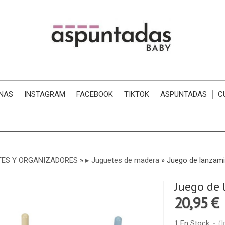
NAS
INSTAGRAM
FACEBOOK
TIKTOK
ASPUNTADAS
C
TES Y ORGANIZADORES
»
▸ Juguetes de madera
»
Juego de lanzamie
Juego de 
20,95 €
1 En Stock
-
(I