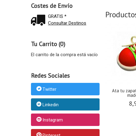
Costes de Envío
Producto
GRATIS *
Consultar Destinos
Tu Carrito (0)
El carrito de la compra está vacío
Redes Sociales
Twitter
 de
Set de Alimentación para
Peluche star activities "
Muñecas -...
Girafe...
32,95 €
22,90 €
Linkedin
Instagram
Pinterest