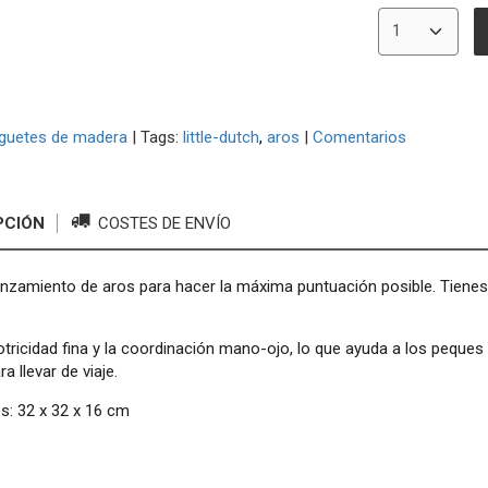
guetes de madera
|
Tags:
little-dutch
aros
|
Comentarios
PCIÓN
COSTES DE ENVÍO
nzamiento de aros para hacer la máxima puntuación posible. Tienes 
tricidad fina y la coordinación mano-ojo, lo que ayuda a los peques
a llevar de viaje.
s: 32 x 32 x 16 cm