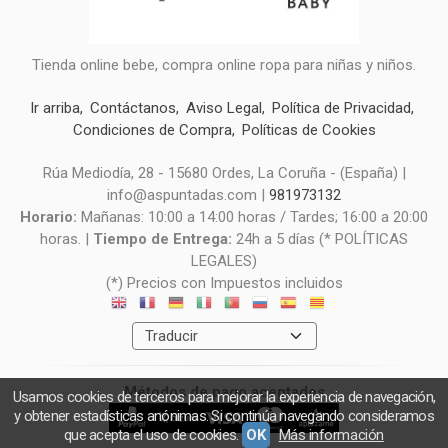
Tienda online bebe, compra online ropa para niñas y niños.
Ir arriba
Contáctanos
Aviso Legal
Política de Privacidad
Condiciones de Compra
Políticas de Cookies
Rúa Mediodía, 28 - 15680 Ordes, La Coruña - (España) |
info@aspuntadas.com |
981973132
Horario:
Mañanas: 10:00 a 14:00 horas / Tardes; 16:00 a 20:00
horas. |
Tiempo de Entrega:
24h a 5 días (* POLÍTICAS
LEGALES)
(*) Precios con Impuestos incluidos
Métodos de pago aceptados
Usamos cookies de terceros para mejorar la experiencia de navegación,
y obtener estadísticas anónimas. Si continúa navegando consideramos
que acepta el uso de cookies.
OK
Más información