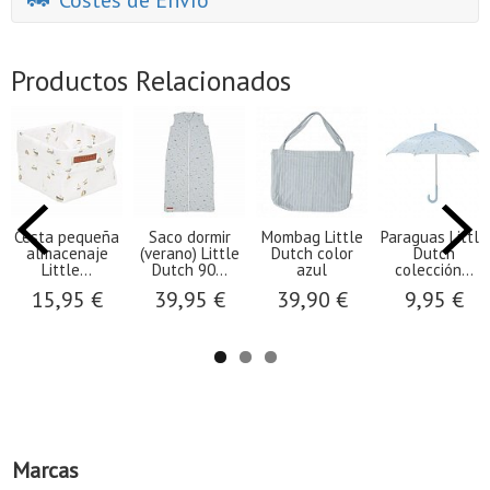
Costes de Envío
Productos Relacionados
Cesta pequeña
Saco dormir
Mombag Little
Paraguas Little
almacenaje
(verano) Little
Dutch color
Dutch
Little...
Dutch 90...
azul
colección...
15,95 €
39,95 €
39,90 €
9,95 €
Marcas