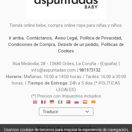
Tienda online bebe, compra online ropa para niñas y niños.
Ir arriba
Contáctanos
Aviso Legal
Política de Privacidad
Condiciones de Compra
Desistir de un pedido
Políticas de
Cookies
Rúa Mediodía, 28 - 15680 Ordes, La Coruña - (España) |
info@aspuntadas.com |
981973132
Horario:
Mañanas: 10:00 a 14:00 horas / Tardes; 16:00 a 20:00
horas. |
Tiempo de Entrega:
24h a 5 días (* POLÍTICAS
LEGALES)
(*) Precios con Impuestos incluidos
Métodos de pago aceptados
Usamos cookies de terceros para mejorar la experiencia de navegación,