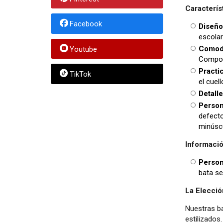
Caracterís
Facebook
Diseño
escolar
Comodi
Youtube
Compos
Practi
TikTok
el cuel
Detall
Person
defecto
minúscu
Informació
Person
bata se
La Elecció
Nuestras ba
estilizados