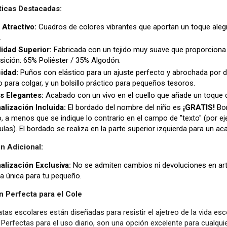
ticas Destacadas:
 Atractivo:
Cuadros de colores vibrantes que aportan un toque aleg
.
dad Superior:
Fabricada con un tejido muy suave que proporciona 
ición: 65% Poliéster / 35% Algodón.
cidad:
Puños con elástico para un ajuste perfecto y abrochada por del
lo para colgar, y un bolsillo práctico para pequeños tesoros.
es Elegantes:
Acabado con un vivo en el cuello que añade un toque d
alización Incluida:
El bordado del nombre del niño es
¡GRATIS!
Bor
, a menos que se indique lo contrario en el campo de "texto" (por 
las). El bordado se realiza en la parte superior izquierda para un ac
n Adicional:
alización Exclusiva:
No se admiten cambios ni devoluciones en art
a única para tu pequeño.
n Perfecta para el Cole
tas escolares están diseñadas para resistir el ajetreo de la vida e
. Perfectas para el uso diario, son una opción excelente para cualqui