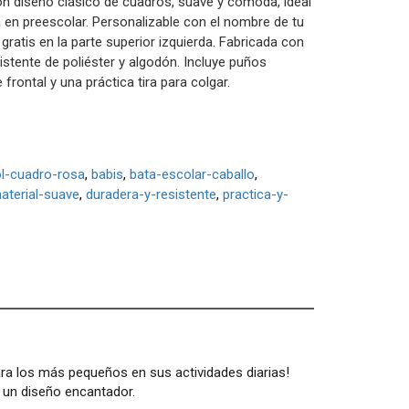
on diseño clásico de cuadros, suave y cómoda, ideal
ía en preescolar. Personalizable con el nombre de tu
ratis en la parte superior izquierda. Fabricada con
stente de poliéster y algodón. Incluye puños
e frontal y una práctica tira para colgar.
l-cuadro-rosa
babis
bata-escolar-caballo
aterial-suave
duradera-y-resistente
practica-y-
para los más pequeños en sus actividades diarias!
n un diseño encantador.