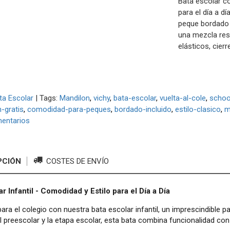
Bata escolar c
para el día a d
peque bordado g
una mezcla resi
elásticos, cierr
ta Escolar
|
Tags:
Mandilon
vichy
bata-escolar
vuelta-al-cole
schoo
-gratis
comodidad-para-peques
bordado-incluido
estilo-clasico
m
entarios
PCIÓN
COSTES DE ENVÍO
r Infantil - Comodidad y Estilo para el Día a Día
para el colegio con nuestra bata escolar infantil, un imprescindible 
el preescolar y la etapa escolar, esta bata combina funcionalidad co