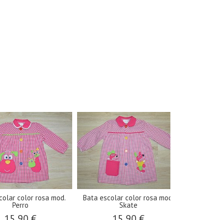
olor rosa mod.
Bata escolar color rosa mod.
Bata escolar co
no
Perro
Skat
90 €
15,90 €
15,9