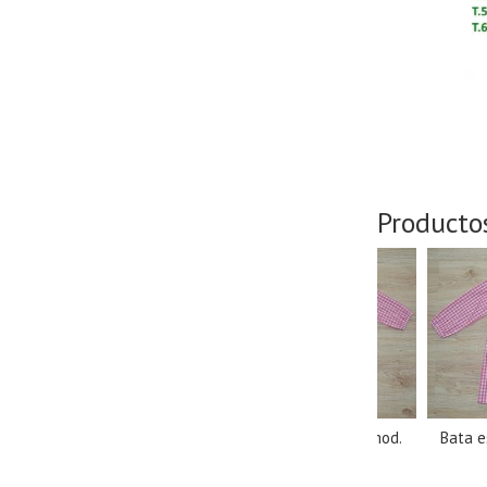
Producto
Bata escolar 
V
15,