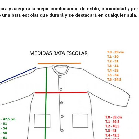
ra y asegura la mejor combinación de estilo, comodidad y per
e una bata escolar que durará y se destacará en cualquier aula.