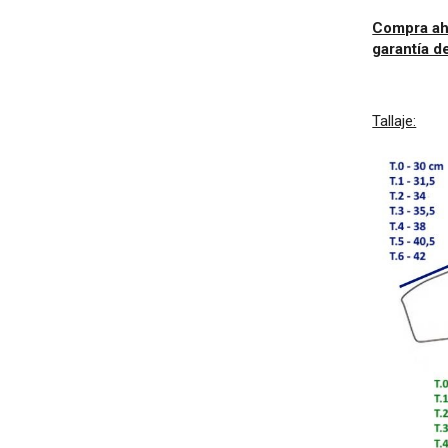
Compra aho
garantía d
Tallaje: