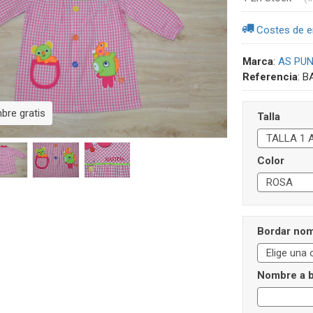
Costes de e
Marca
:
AS PU
Referencia
:
B
re gratis
Talla
Color
Bordar no
Nombre a b