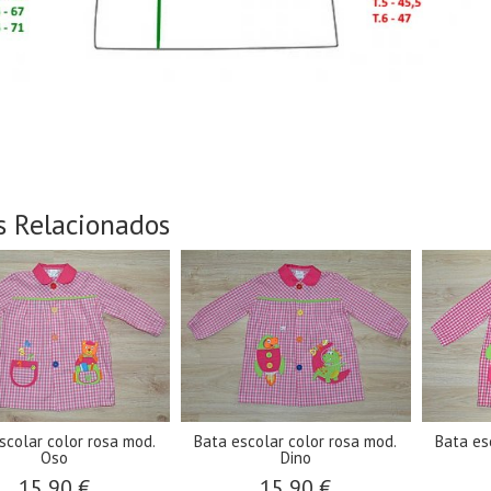
s Relacionados
color rosa mod.
Bata escolar color rosa mod.
Bata escolar c
aca
Oso
Di
90 €
15,90 €
15,