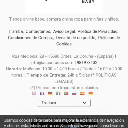
Tienda online bebe, compra online ropa para niñas y niños.
Ir arriba
Contáctanos
Aviso Legal
Política de Privacidad
Condiciones de Compra
Desistir de un pedido
Políticas de
Cookies
Rúa Mediodía, 28 - 15680 Ordes, La Coruña - (España) |
info@aspuntadas.com |
981973132
Horario:
Mañanas: 10:00 a 14:00 horas / Tardes; 16:00 a 20:00
horas. |
Tiempo de Entrega:
24h a 5 días (* POLÍTICAS
LEGALES)
(*) Precios con Impuestos incluidos
Métodos de pago aceptados
Usamos cookies de terceros para mejorar la experiencia de navegación,
y obtener estadísticas anónimas. Si continúa navegando consideramos