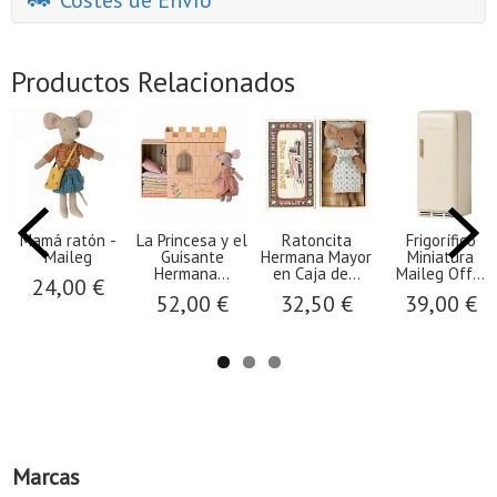
Costes de Envío
Productos Relacionados
Mamá ratón -
La Princesa y el
Ratoncita
Frigorífico
Maileg
Guisante
Hermana Mayor
Miniatura
Hermana...
en Caja de...
Maileg Off...
24,00 €
52,00 €
32,50 €
39,00 €
Marcas