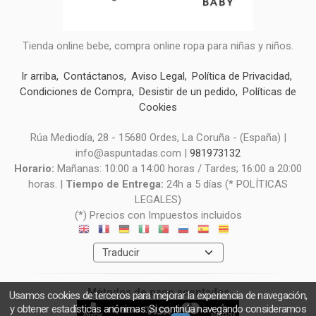
Tienda online bebe, compra online ropa para niñas y niños.
Ir arriba
Contáctanos
Aviso Legal
Política de Privacidad
Condiciones de Compra
Desistir de un pedido
Políticas de
Cookies
Rúa Mediodía, 28 - 15680 Ordes, La Coruña - (España) |
info@aspuntadas.com |
981973132
Horario:
Mañanas: 10:00 a 14:00 horas / Tardes; 16:00 a 20:00
horas. |
Tiempo de Entrega:
24h a 5 días (* POLÍTICAS
LEGALES)
(*) Precios con Impuestos incluidos
Métodos de pago aceptados
Usamos cookies de terceros para mejorar la experiencia de navegación,
y obtener estadísticas anónimas. Si continúa navegando consideramos