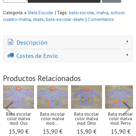
Categoría:
▸ Bata Escolar
|
Tags:
bata-escolar
malva
school-
cuadro-malva
skate
bata-escolar-skate
|
Comentarios
Descripción
Costes de Envío
Productos Relacionados
Bata escolar
Bata escolar
Bata escolar
Bata escolar
color malva
color malva
color malva
color malva
mod. Oso
mod....
mod. Dino
mod. Perro
15,90 €
15,90 €
15,90 €
15,90 €