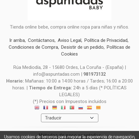
Tienda online bebe, compra online ropa para niñas y niños.
Ir arriba
Contáctanos
Aviso Legal
Política de Privacidad
Condiciones de Compra
Desistir de un pedido
Políticas de
Cookies
Rúa Mediodía, 28 - 15680 Ordes, La Coruña - (España) |
info@aspuntadas.com |
981973132
Horario:
Mañanas: 10:00 a 14:00 horas / Tardes; 16:00 a 20:00
horas. |
Tiempo de Entrega:
24h a 5 días (* POLÍTICAS
LEGALES)
(*) Precios con Impuestos incluidos
Métodos de pago aceptados
Usamos cookies de terceros para mejorar la experiencia de navegación,