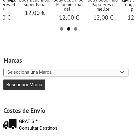
 el
Super Papá
Mi primer día
Papá eres o
Tengo el me
del...
mellor
papá...
12,00 €
€
12,00 €
12,00 €
12,00 
Marcas
Costes de Envío
GRATIS *
Consultar Destinos