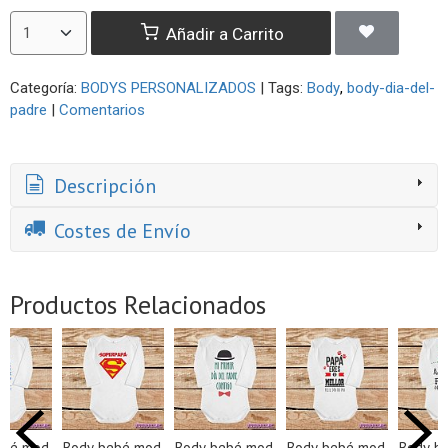
Añadir a Carrito
Categoría:
BODYS PERSONALIZADOS
|
Tags:
Body
body-dia-del-
padre
|
Comentarios
Descripción
Costes de Envío
Productos Relacionados
od.
Body bebé mod.
Body bebé mod.
Body bebé mod.
Body bebé m