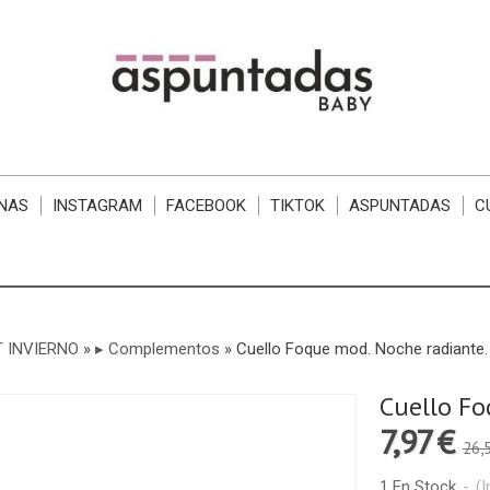
NAS
INSTAGRAM
FACEBOOK
TIKTOK
ASPUNTADAS
C
 INVIERNO
»
▸ Complementos
»
Cuello Foque mod. Noche radiante.
Cuello Fo
7,97 €
26,
1 En Stock
-
(I