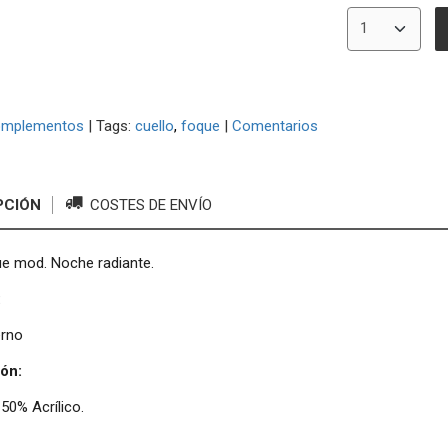
omplementos
|
Tags:
cuello
foque
|
Comentarios
PCIÓN
COSTES DE ENVÍO
ue mod. Noche radiante.
:
erno
ón:
50% Acrílico.