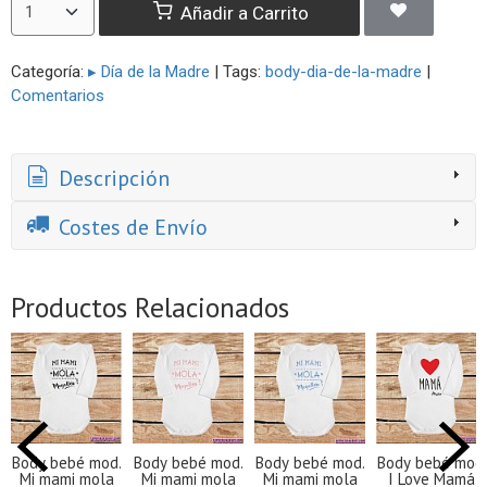
Añadir a Carrito
Categoría:
▸ Día de la Madre
|
Tags:
body-dia-de-la-madre
|
Comentarios
Descripción
Costes de Envío
Productos Relacionados
Body bebé mod.
Body bebé mod.
Body bebé mod.
Body bebé mod.
Mi mami mola
Mi mami mola
Mi mami mola
I Love Mamá