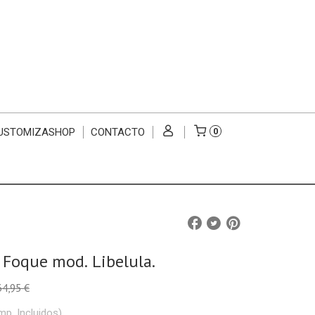
USTOMIZASHOP
CONTACTO
0
Foque mod. Libelula.
34,95 €
mp. Incluidos)