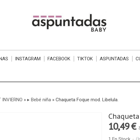
NAS
INSTAGRAM
FACEBOOK
TIKTOK
ASPUNTADAS
C
 INVIERNO
»
▸ Bebé niña
»
Chaqueta Foque mod. Libelula.
Chaqueta 
10,49 €
1 En Stock
-
(I