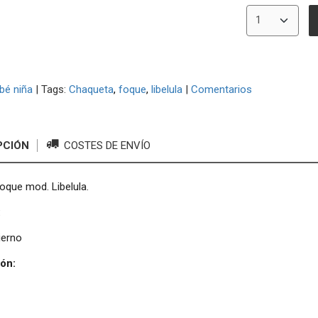
bé niña
|
Tags:
Chaqueta
foque
libelula
|
Comentarios
PCIÓN
COSTES DE ENVÍO
oque mod. Libelula.
:
ierno
ón: