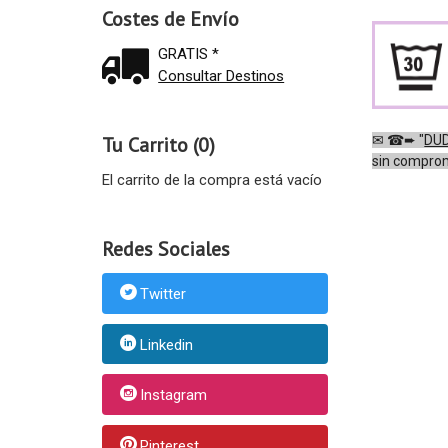
Costes de Envío
GRATIS *
Consultar Destinos
✉
☎
➨
"
DUD
Tu Carrito (0)
sin compro
El carrito de la compra está vacío
Redes Sociales
Twitter
Linkedin
Instagram
Pinterest