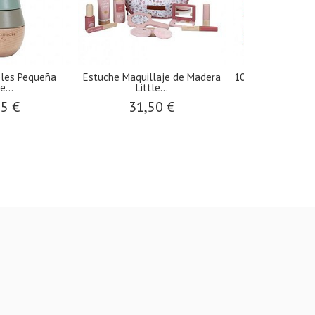
bles Pequeña
Estuche Maquillaje de Madera
100 cubos para c
e...
Little...
52,5
95 €
31,50 €