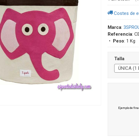
Costes de e
Marca
:
3SPRO
Referencia
:
•
Peso
:
1 Kg
Talla