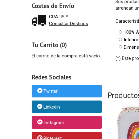
Sus product
Costes de Envío
arrancan un
GRATIS *
Característ
Consultar Destinos
100% A
Interio
Tu Carrito (0)
Dimensi
El carrito de la compra está vacío
(*) Este pr
Redes Sociales
Twitter
Producto
Linkedin
Instagram
Pinterest