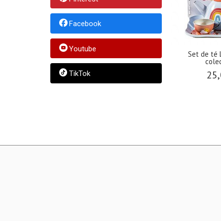
Facebook
Youtube
Set de té 
colec
25,
TikTok