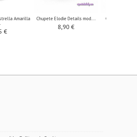
trella Amarilla
Chupete Elodie Details mod....
Chupete Elodie 
.
"Dream
8,90 €
5 €
8,90