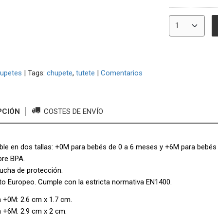
upetes
|
Tags:
chupete
tutete
|
Comentarios
PCIÓN
COSTES DE ENVÍO
ble en dos tallas: +0M para bebés de 0 a 6 meses y +6M para bebés
bre BPA.
ucha de protección.
o Europeo. Cumple con la estricta normativa EN1400.
a +0M: 2.6 cm x 1.7 cm.
a +6M: 2.9 cm x 2 cm.