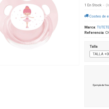
1 En Stock
-
(I
Costes de e
Marca
:
TUTET
Referencia
:
C
Talla