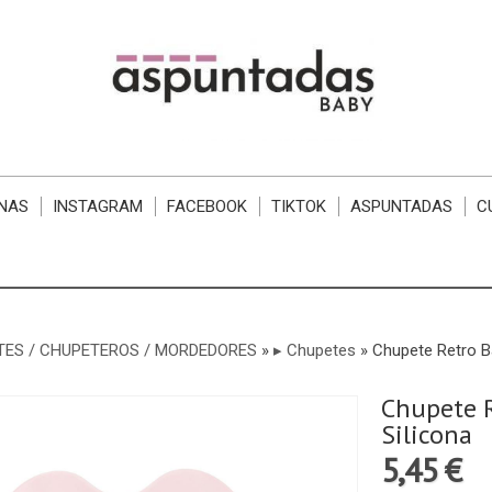
NAS
INSTAGRAM
FACEBOOK
TIKTOK
ASPUNTADAS
C
ES / CHUPETEROS / MORDEDORES
»
▸ Chupetes
»
Chupete Retro Bai
Chupete R
Silicona
5,45 €