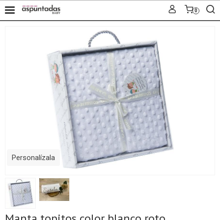
0
Personalízala
Manta topitos color blanco roto