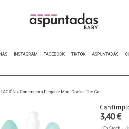
NAS
INSTAGRAM
FACEBOOK
TIKTOK
ASPUNTADAS
C
NTACIÓN
»
Cantimplora Plegable Mod. Cookie The Cat
Cantimplo
3,40 €
1 En Stock
-
(I