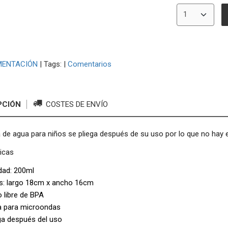
MENTACIÓN
|
Tags:
|
Comentarios
PCIÓN
COSTES DE ENVÍO
a de agua para niños se pliega después de su uso por lo que no hay 
ticas
dad: 200ml
s: largo 18cm x ancho 16cm
o libre de BPA
a para microondas
ga después del uso