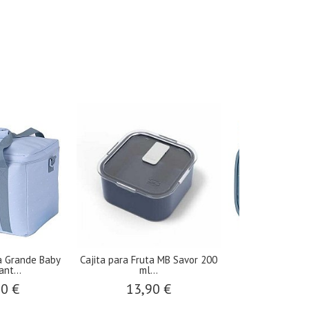
a Grande Baby
Cajita para Fruta MB Savor 200
Bolsa Sanit
nt...
ml...
12,9
90 €
13,90 €