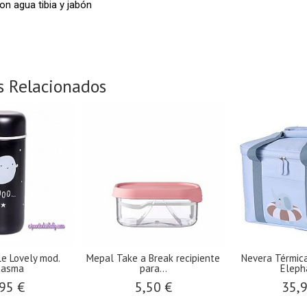
on agua tibia y jabón
s Relacionados
le Lovely mod.
Mepal Take a Break recipiente
Nevera Térmic
tasma
para...
Elepha
95 €
5,50 €
35,