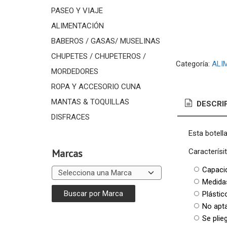
PASEO Y VIAJE
ALIMENTACIÓN
BABEROS / GASAS/ MUSELINAS
CHUPETES / CHUPETEROS /
Categoría:
ALI
MORDEDORES
ROPA Y ACCESORIO CUNA
MANTAS & TOQUILLAS
DESCRI
DISFRACES
Esta botell
Caracterísi
Marcas
Capaci
Medida
Plástic
No apt
Se plie