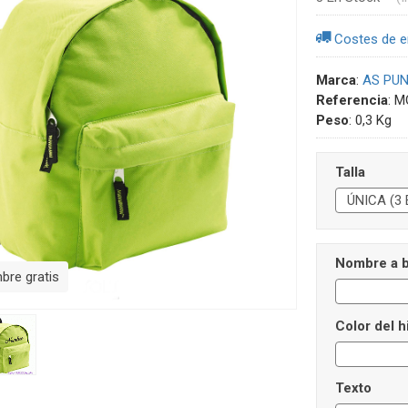
Costes de e
Marca
:
AS PU
Referencia
:
M
Peso
:
0,3 Kg
Talla
Nombre a b
re gratis
Color del h
Texto