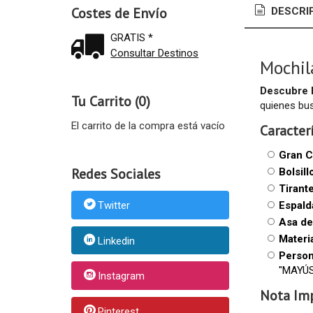
Costes de Envío
DESCRI
GRATIS *
Consultar Destinos
Mochil
Descubre l
Tu Carrito (0)
quienes bus
El carrito de la compra está vacío
Caracter
Gran C
Redes Sociales
Bolsil
Tirant
Espald
Twitter
Asa de
Materi
Linkedin
Person
"MAYÚSC
Instagram
Nota Im
Pinterest