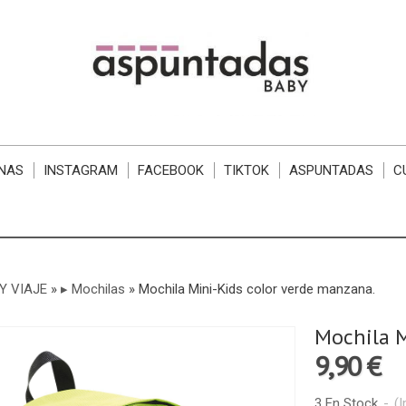
NAS
INSTAGRAM
FACEBOOK
TIKTOK
ASPUNTADAS
C
Y VIAJE
»
▸ Mochilas
»
Mochila Mini-Kids color verde manzana.
Mochila M
9,90 €
3 En Stock
-
(I