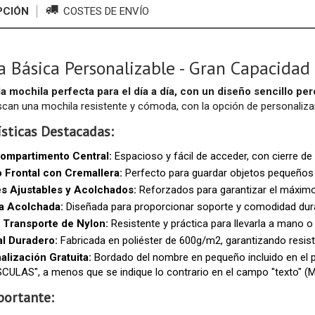
PCIÓN
COSTES DE ENVÍO
a Básica Personalizable - Gran Capacidad 
a mochila perfecta para el día a día, con un diseño sencillo per
can una mochila resistente y cómoda, con la opción de personalizarl
ísticas Destacadas:
ompartimento Central:
Espacioso y fácil de acceder, con cierre d
lo Frontal con Cremallera:
Perfecto para guardar objetos pequeños 
es Ajustables y Acolchados:
Reforzados para garantizar el máximo 
a Acolchada:
Diseñada para proporcionar soporte y comodidad dura
 Transporte de Nylon:
Resistente y práctica para llevarla a mano o 
al Duradero:
Fabricada en poliéster de 600g/m2, garantizando resisten
alización Gratuita:
Bordado del nombre en pequeño incluido en el p
ULAS", a menos que se indique lo contrario en el campo "texto" (M
portante: