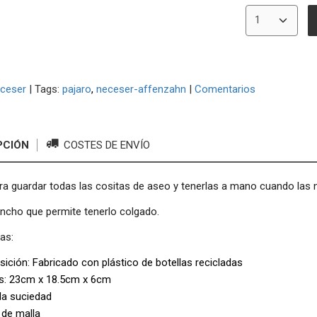
ceser
|
Tags:
pajaro
neceser-affenzahn
|
Comentarios
PCIÓN
COSTES DE ENVÍO
a guardar todas las cositas de aseo y tenerlas a mano cuando las n
ncho que permite tenerlo colgado.
cas:
ción: Fabricado con plástico de botellas recicladas
s: 23cm x 18.5cm x 6cm
la suciedad
o de malla