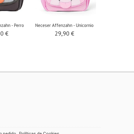
zahn - Perro
Neceser Affenzahn - Unicornio
90 €
29,90 €
un pedido
Políticas de Cookies