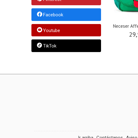
Facebook
Neceser Aff
Youtube
29,
TikTok
Ir arriba
Contáctanos
Aviso