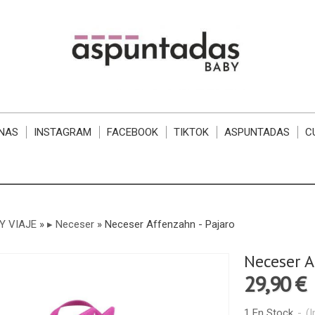
NAS
INSTAGRAM
FACEBOOK
TIKTOK
ASPUNTADAS
C
Y VIAJE
»
▸ Neceser
»
Neceser Affenzahn - Pajaro
Neceser A
29,90 €
1 En Stock
-
(I