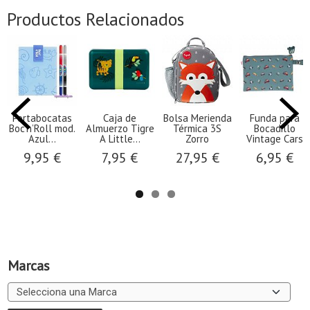
Productos Relacionados
Portabocatas
Caja de
Bolsa Merienda
Funda para
Boc’n’Roll mod.
Almuerzo Tigre
Térmica 3S
Bocadillo
Azul...
A Little...
Zorro
Vintage Cars
9,95 €
7,95 €
27,95 €
6,95 €
Marcas