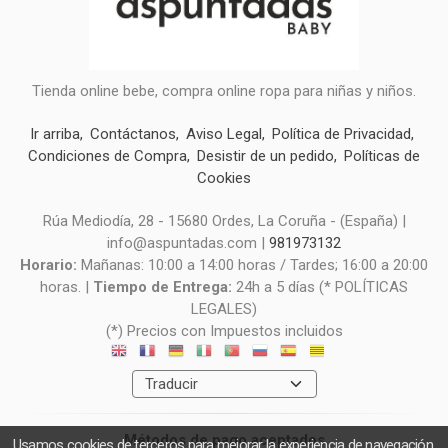
Tienda online bebe, compra online ropa para niñas y niños.
Ir arriba
Contáctanos
Aviso Legal
Política de Privacidad
Condiciones de Compra
Desistir de un pedido
Políticas de
Cookies
Rúa Mediodía, 28 - 15680 Ordes, La Coruña - (España) |
info@aspuntadas.com |
981973132
Horario:
Mañanas: 10:00 a 14:00 horas / Tardes; 16:00 a 20:00
horas. |
Tiempo de Entrega:
24h a 5 días (* POLÍTICAS
LEGALES)
(*) Precios con Impuestos incluidos
Métodos de pago aceptados
Usamos cookies de terceros para mejorar la experiencia de navegación,