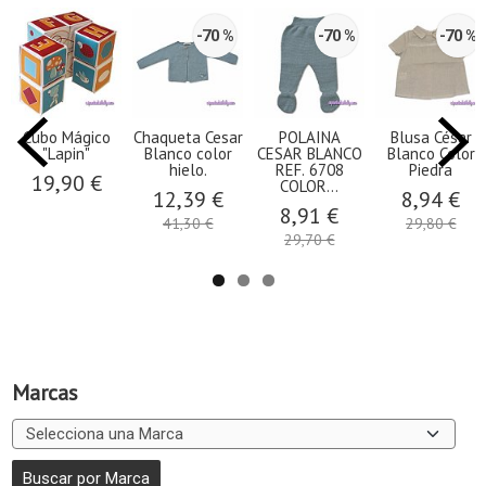
-70 %
-70 %
-70 %
Cubo Mágico
Chaqueta Cesar
POLAINA
Blusa César
"Lapin"
Blanco color
CESAR BLANCO
Blanco Color
hielo.
REF. 6708
Piedra
19,90 €
COLOR...
12,39 €
8,94 €
8,91 €
41,30 €
29,80 €
29,70 €
Marcas