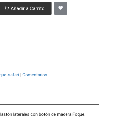
Añadir a Carrito
que-safari
|
Comentarios
 plastón laterales con botón de madera Foque.