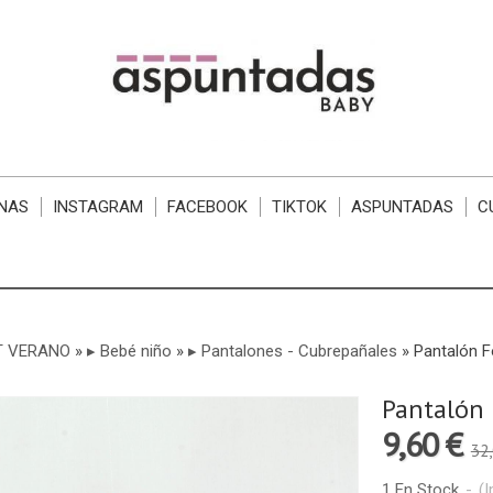
NAS
INSTAGRAM
FACEBOOK
TIKTOK
ASPUNTADAS
C
T VERANO
»
▸ Bebé niño
»
▸ Pantalones - Cubrepañales
»
Pantalón F
Pantalón 
9,60 €
32,
1 En Stock
-
(I