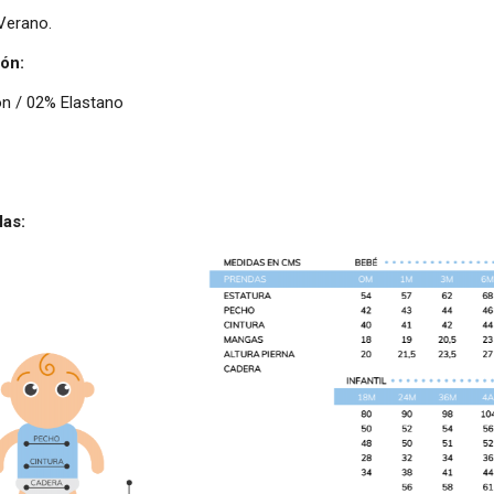
Verano.
ón:
n / 02% Elastano
las: