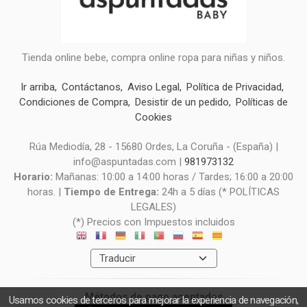
Tienda online bebe, compra online ropa para niñas y niños.
Ir arriba
Contáctanos
Aviso Legal
Política de Privacidad
Condiciones de Compra
Desistir de un pedido
Políticas de
Cookies
Rúa Mediodía, 28 - 15680 Ordes, La Coruña - (España) |
info@aspuntadas.com |
981973132
Horario:
Mañanas: 10:00 a 14:00 horas / Tardes; 16:00 a 20:00
horas. |
Tiempo de Entrega:
24h a 5 días (* POLÍTICAS
LEGALES)
(*) Precios con Impuestos incluidos
Métodos de pago aceptados
Usamos cookies de terceros para mejorar la experiencia de navegación,