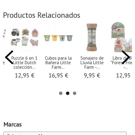
Productos Relacionados
Puzzle 6 en 1
Cubos para la
Sonajero de
​Libro de B
age
Little Dutch
Bañera Little
Lluvia Little
"Forest Frie
ch
colección...
Farm...
Farm -...
-...
12,95 €
16,95 €
9,95 €
12,95 
Marcas