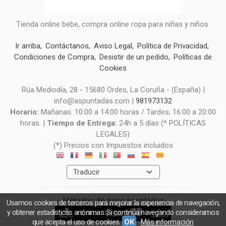
Tienda online bebe, compra online ropa para niñas y niños.
Ir arriba
Contáctanos
Aviso Legal
Política de Privacidad
Condiciones de Compra
Desistir de un pedido
Políticas de
Cookies
Rúa Mediodía, 28 - 15680 Ordes, La Coruña - (España) |
info@aspuntadas.com |
981973132
Horario:
Mañanas: 10:00 a 14:00 horas / Tardes; 16:00 a 20:00
horas. |
Tiempo de Entrega:
24h a 5 días (* POLÍTICAS
LEGALES)
(*) Precios con Impuestos incluidos
Métodos de pago aceptados
Usamos cookies de terceros para mejorar la experiencia de navegación,
y obtener estadísticas anónimas. Si continúa navegando consideramos
que acepta el uso de cookies.
OK
Más información