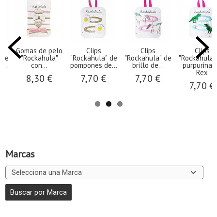
Gomas de pelo
Clips
Clips
Clips
 de
"Rockahula"
"Rockahula" de
"Rockahula" de
"Rockahula"
...
con...
pompones de...
brillo de...
purpurina 
Rex
8,30 €
7,70 €
7,70 €
7,70 €
Marcas