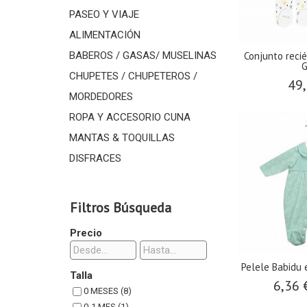
PASEO Y VIAJE
ALIMENTACIÓN
Conjunto reci
BABEROS / GASAS/ MUSELINAS
G
CHUPETES / CHUPETEROS /
49,
MORDEDORES
ROPA Y ACCESORIO CUNA
MANTAS & TOQUILLAS
DISFRACES
Filtros Búsqueda
Precio
Pelele Babidu e
Talla
6,36
0 MESES (8)
0-1 MES (1)