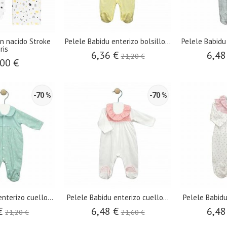
én nacido Stroke
Pelele Babidu enterizo bolsillo...
Pelele Babidu
ris
6,36 €
6,48
21,20 €
00 €
-70 %
-70 %
nterizo cuello...
Pelele Babidu enterizo cuello...
Pelele Babidu
 €
6,48 €
6,48
21,20 €
21,60 €