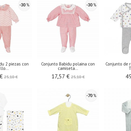
-30 %
-30 %
du 2 piezas con
Conjunto Babidu polaina con
Conjunto de r
llo...
camiseta...
T
 €
17,57 €
49
25,10 €
25,10 €
-70 %