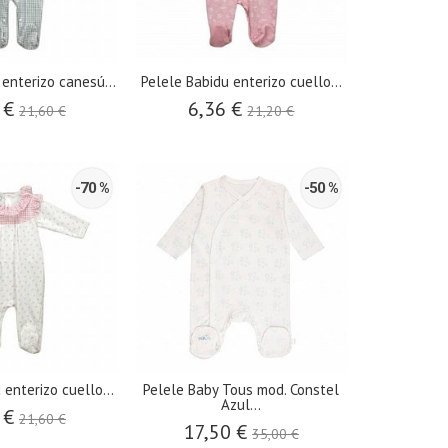
 enterizo canesú...
Pelele Babidu enterizo cuello...
 €
6,36 €
21,60 €
21,20 €
-70 %
-50 %
 enterizo cuello...
Pelele Baby Tous mod. Constel
Azul...
 €
21,60 €
17,50 €
35,00 €