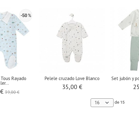
-50 %
y Tous Rayado
Pelele cruzado Love Blanco
​Set jubón y p
ler...
35,00 €
25
 €
39,00 €
de 15