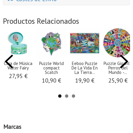
Productos Relacionados
Caja de Música
Puzzle World
Eeboo Puzzle
Puzzle Gigante
Water Fairy
compact
De La Vida En
Perros del
Scatch
La Tierra...
Mundo -...
27,95 €
10,90 €
19,90 €
25,90 €
Marcas