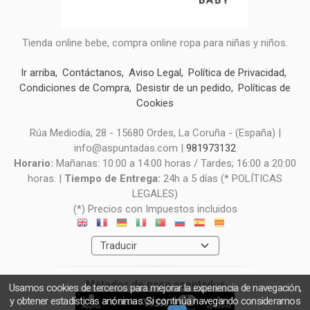
Tienda online bebe, compra online ropa para niñas y niños.
Ir arriba
Contáctanos
Aviso Legal
Política de Privacidad
Condiciones de Compra
Desistir de un pedido
Políticas de
Cookies
Rúa Mediodía, 28 - 15680 Ordes, La Coruña - (España) |
info@aspuntadas.com |
981973132
Horario:
Mañanas: 10:00 a 14:00 horas / Tardes; 16:00 a 20:00
horas. |
Tiempo de Entrega:
24h a 5 días (* POLÍTICAS
LEGALES)
(*) Precios con Impuestos incluidos
Métodos de pago aceptados
Usamos cookies de terceros para mejorar la experiencia de navegación,
y obtener estadísticas anónimas. Si continúa navegando consideramos