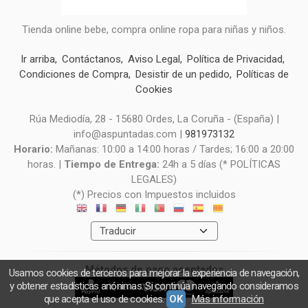
Tienda online bebe, compra online ropa para niñas y niños.
Ir arriba
Contáctanos
Aviso Legal
Política de Privacidad
Condiciones de Compra
Desistir de un pedido
Políticas de
Cookies
Rúa Mediodía, 28 - 15680 Ordes, La Coruña - (España) |
info@aspuntadas.com |
981973132
Horario:
Mañanas: 10:00 a 14:00 horas / Tardes; 16:00 a 20:00
horas. |
Tiempo de Entrega:
24h a 5 días (* POLÍTICAS
LEGALES)
(*) Precios con Impuestos incluidos
Métodos de pago aceptados
Usamos cookies de terceros para mejorar la experiencia de navegación,
y obtener estadísticas anónimas. Si continúa navegando consideramos
que acepta el uso de cookies.
OK
Más información