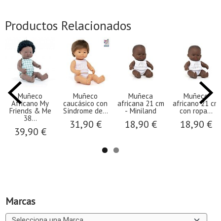
Productos Relacionados
Muñeco
Muñeco
Muñeca
Muñeco
Africano My
caucásico con
africana 21 cm
africano 21 cm
Friends & Me
Síndrome de...
- Miniland
con ropa...
38...
31,90 €
18,90 €
18,90 €
39,90 €
Marcas