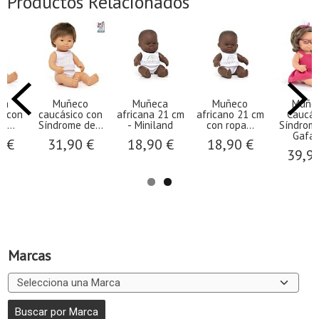
Productos Relacionados
Muñeco
Muñeca
Muñeco
Muñeca
n
caucásico con
africana 21 cm
africano 21 cm
Caucásica
Síndrome de...
- Miniland
con ropa...
Síndrome co
Gafas...
31,90 €
18,90 €
18,90 €
39,90 €
Marcas