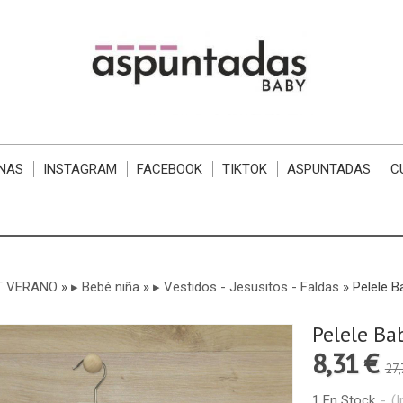
NAS
INSTAGRAM
FACEBOOK
TIKTOK
ASPUNTADAS
C
T VERANO
»
▸ Bebé niña
»
▸ Vestidos - Jesusitos - Faldas
»
Pelele B
Pelele Ba
8,31 €
27,
1 En Stock
-
(I