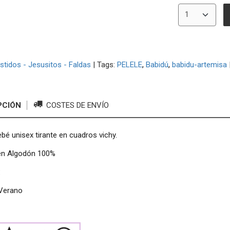
stidos - Jesusitos - Faldas
|
Tags:
PELELE
Babidú
babidu-artemisa
PCIÓN
COSTES DE ENVÍO
ebé unisex tirante en cuadros vichy.
en Algodón 100%
:
Verano