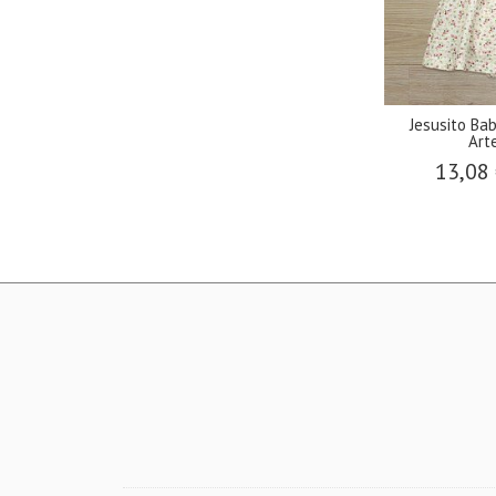
Jesusito Ba
Art
13,08