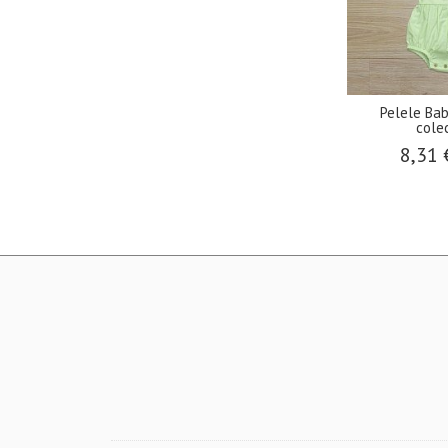
Pelele Bab
colec
8,31