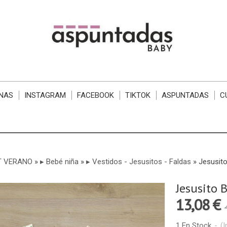
NAS
INSTAGRAM
FACEBOOK
TIKTOK
ASPUNTADAS
C
T VERANO
»
▸ Bebé niña
»
▸ Vestidos - Jesusitos - Faldas
»
Jesusito
Jesusito 
13,08 €
1 En Stock
-
(I