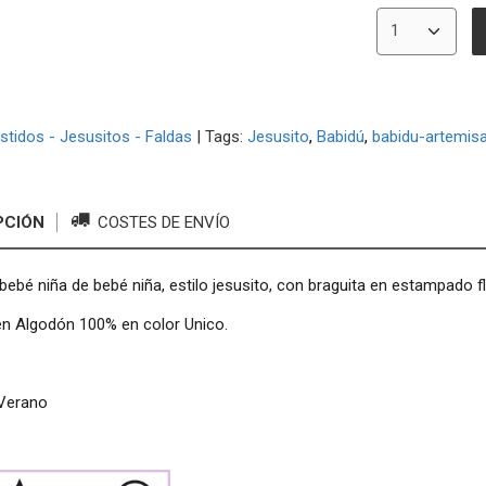
stidos - Jesusitos - Faldas
|
Tags:
Jesusito
Babidú
babidu-artemis
PCIÓN
COSTES DE ENVÍO
bebé niña de bebé niña, estilo jesusito, con braguita en estampado fl
en Algodón 100% en color Unico.
:
Verano