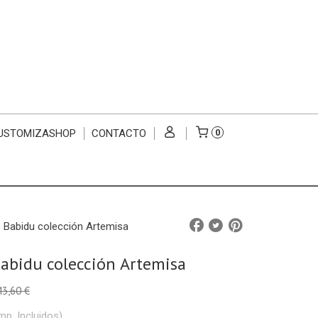
USTOMIZASHOP
CONTACTO
0
 Babidu colección Artemisa
Babidu colección Artemisa
43,60 €
mp. Incluidos)