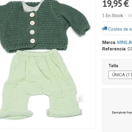
19,95 €
1 En Stock
-
(I
Costes de e
Marca
:
MINIL
Referencia
:
C
Talla