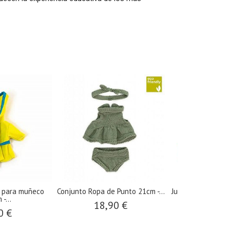
 para muñeco
Conjunto Ropa de Punto 21cm -...
Juego de Conexió
-...
84..
18,90 €
0 €
43,9