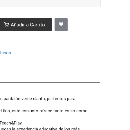
Añadir a Carrito
arios
 pantalón verde clarito, perfectos para
d fina, este conjunto ofrece tanto estilo como
 Teach&Play.
ecen la experiencia educativa de los más