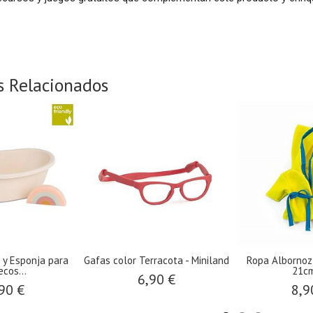
s Relacionados
 y Esponja para
Gafas color Terracota - Miniland
Ropa Albornoz
cos...
21cm 
6,90 €
90 €
8,9