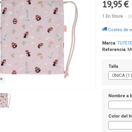
19,95 €
1 En Stock
-
(I
Costes de e
Marca
:
TUTET
Referencia
:
M
Talla
le
Nombre a b
Color del h