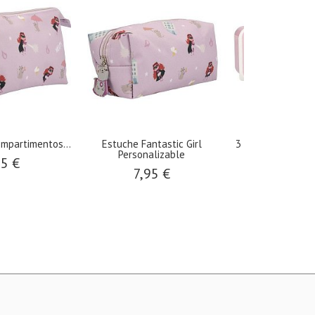
mpartimentos...
Estuche Fantastic Girl
3 Cajas Almuerzo 
Personalizable
95 €
7,95
7,95 €