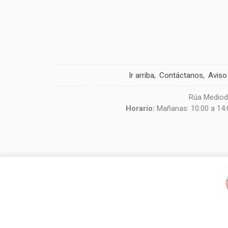
Ir arriba
Contáctanos
Aviso
Rúa Mediodí
Horario:
Mañanas: 10:00 a 14:0
Usamos cookies de terceros para mejorar la experiencia de 