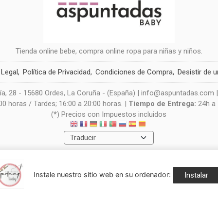
Tienda online bebe, compra online ropa para niñas y niños.
 Legal
Política de Privacidad
Condiciones de Compra
Desistir de 
a, 28 - 15680 Ordes, La Coruña - (España) | info@aspuntadas.com 
0 horas / Tardes; 16:00 a 20:00 horas. |
Tiempo de Entrega:
24h a
(*) Precios con Impuestos incluidos
Métodos de pago aceptados
Instale nuestro sitio web en su ordenador:
Instalar
navegación, y obtener estadísticas anónimas. Si continúa navegando consid