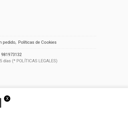
un pedido
Políticas de Cookies
|
981973132
 5 días (* POLÍTICAS LEGALES)
X
eramos que acepta el uso de cookies.
OK
Más información