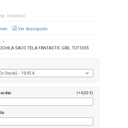
mp. Incluidos)
nvío
Ver descripción
E
•
OCHILA SACO TELA FANTASTIC GIRL TUT1055
ordar
(+4,00 €)
ilo