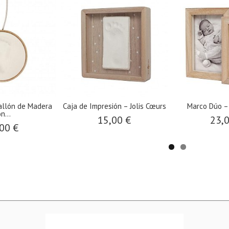
allón de Madera
​Caja de Impresión – Jolis Cœurs
Marco Dúo – 
n...
15,00 €
23,
00 €