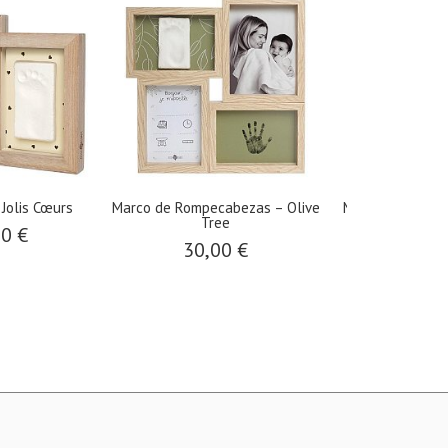
Jolis Cœurs
​Marco de Rompecabezas – Olive
​Marco Mi Primer 
Tree
00 €
30,0
30,00 €