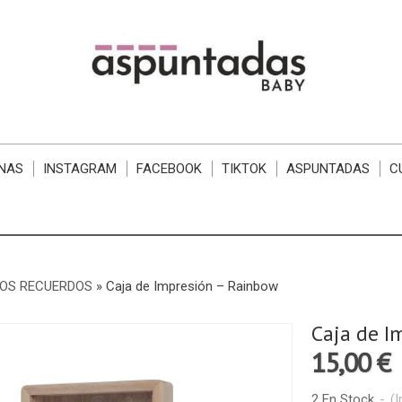
NAS
INSTAGRAM
FACEBOOK
TIKTOK
ASPUNTADAS
C
LOS RECUERDOS
»
​Caja de Impresión – Rainbow
​Caja de 
15,00 €
2 En Stock
-
(I