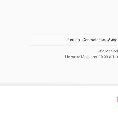
Ir arriba
Contáctanos
Aviso
Rúa Mediodí
Horario:
Mañanas: 10:00 a 14:0
Usamos cookies de terceros para mejorar la experiencia de 