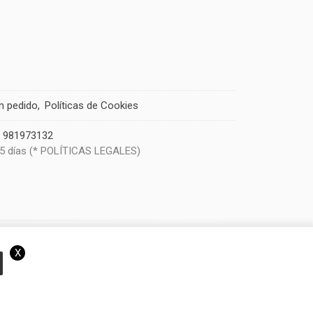
un pedido
Políticas de Cookies
|
981973132
 5 días (* POLÍTICAS LEGALES)
X
eramos que acepta el uso de cookies.
OK
Más información