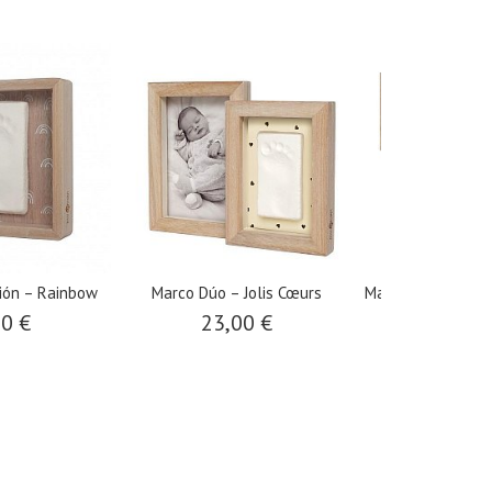
Marco Dúo – Jolis Cœurs
​Marco de Rompecabezas – Olive
Tree
23,00 €
30,00 €