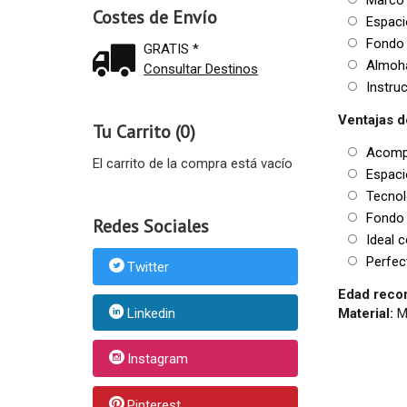
Costes de Envío
Espacio
Fondo r
GRATIS *
Almohad
Consultar Destinos
Instruc
Ventajas d
Tu Carrito (0)
Acompa
El carrito de la compra está vacío
Espaci
Tecnolo
Fondo r
Redes Sociales
Ideal c
Perfect
Twitter
Edad reco
Material:
M
Linkedin
Instagram
Pinterest