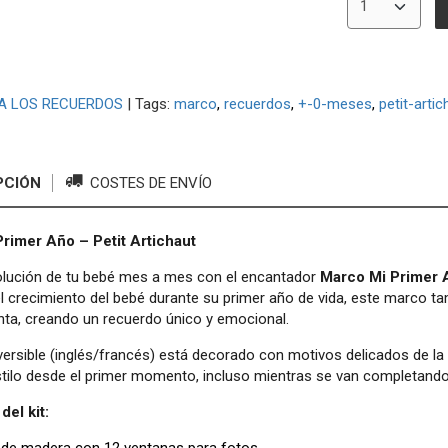
A LOS RECUERDOS
|
Tags:
marco
recuerdos
+-0-meses
petit-artic
PCIÓN
COSTES DE ENVÍO
rimer Año – Petit Artichaut
volución de tu bebé mes a mes con el encantador
Marco Mi Primer A
l crecimiento del bebé durante su primer año de vida, este marco ta
tinta, creando un recuerdo único y emocional.
versible (inglés/francés) está decorado con motivos delicados de l
stilo desde el primer momento, incluso mientras se van completand
del kit:
de madera con 12 ventanas para fotos